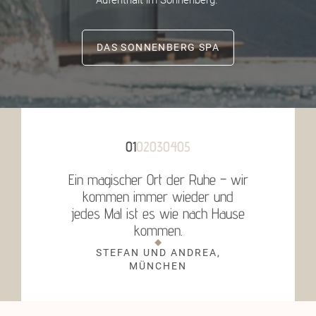
DAS SONNENBERG SPA
01
02
03
04
05
Ein magischer Ort der Ruhe – wir
Die Kombina
kommen immer wieder und
Bergwelt ist 
jedes Mal ist es wie nach Hause
man echte E
kommen.
das i
STEFAN UND ANDREA,
CHRISTI
MÜNCHEN