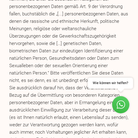
personenbezogenen Daten gemäß Art. 9 der Verordnung
fallen, buchstäblich die „[...] personenbezogenen Daten, aus
denen die rassische und ethnische Herkunft, politische
Meinungen, religiöse oder weltanschauliche
Überzeugungen oder die Gewerkschaftszugehörigkeit
hervorgehen, sowie die […] genetischen Daten,
biometrischen Daten zur eindeutigen Identifizierung einer
natürlichen Person, Gesundheitsdaten oder Daten zum
Sexualleben oder der sexuellen Orientierung einer
natürlichen Person.“ Bitte veröffentlichen Sie diese Daten
nicht, es sei denn, es ist unbedingt erforderlich. Wir weisen
Wie können wir helfen?
Sie ausdrücklich darauf hin, dass der Verantwortliche in
Bezug auf die Übermittlung von besonderen Kategorien
personenbezogener Daten, aber in Ermangelung einer
ausdrücklichen Einwilligung zur Verarbeitung dieser Daten
(es ist Ihnen natürlich erlaubt, einen Lebenslauf zu senden),
weder zur Verantwortung gezogen werden kann, wofür
ANFRAGEN
BUCHEN
auch immer, noch Vorhaltungen jeglicher Art erhalten kann,