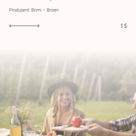
her
Produzent: Brimi – Brixen
Pr
1
5