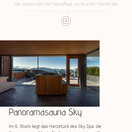
Sie setzen sich ins Dampfbad, wo feuchte Wärme die
Atemwege öffnet und die Haut strahlen lässt.
Nach einem erlebnisreichen Tag rund um das Sonnenberg
ist jeder Saunagang eine Wohltat. Die Wärme löst
Verspannungen und schenkt neue Energie. Und wenn das
Crasheis Ihre Haut erfrischt oder Sie durch den still
verschneiten Garten wandeln, spüren Sie: Das Leben kann
so leicht und klar sein: so wie in diesem Augenblick in Ihrem
Hotel mit Sauna in Südtirol.
Panoramasauna Sky
Im 6. Stock liegt das Herzstück des Sky Spa: die