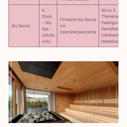
6.
Bis zu 3
Stock
Themenaufgüs
Finnische Sky-Sauna
– Sky
Peelings im
Sky Sauna
mit
Spa
Dampfbad,
Dolomitenpanorama
(Adults
Kältebecken, X
only)
Nebelduschen