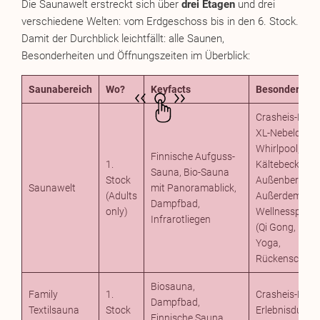
Die Saunawelt erstreckt sich über
drei Etagen
und drei
verschiedene Welten: vom Erdgeschoss bis in den 6. Stock.
Damit der Durchblick leichtfällt: alle Saunen,
Besonderheiten und Öffnungszeiten im Überblick:
Saunabereich
Wo?
Keyfacts
Besonderheit
Crasheis-Brun
XL-Nebeldusch
Whirlpool,
Finnische Aufguss-
1.
Kältebecken i
Sauna, Bio-Sauna
Stock
Außenbereich
Saunawelt
mit Panoramablick,
(Adults
Außerdem:
Dampfbad,
only)
Wellnesspro
Infrarotliegen
(Qi Gong, Pilat
Yoga,
Rückenschule
Biosauna,
Family
1.
Crasheis-Brun
Dampfbad,
Textilsauna
Stock
Erlebnisdusch
Finnische Sauna