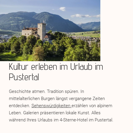
Dolomiti Superbike
Damen-Weltcuprennen in St. Vigil
Langlauf-Weltcuprennen in Toblach
Stadtfest Bruneck und Brixen (im jährlichen Wechsel)
Gustav Mahler Musikwochen in Toblach
Stegener Markt bei Bruneck
Apfelfest in Natz-Schabs
Musik und Shopping
Kultur erleben im Urlaub im
Stadtfest Bruneck und Brixen (im jährlichen Wechsel)
Pustertal
Gustav Mahler Musikwochen in Toblach
Stegener Markt bei Bruneck
Apfelfest in Natz-Schabs
Geschichte atmen. Tradition spüren. In
mittelalterlichen Burgen längst vergangene Zeiten
entdecken.
Sehenswürdigkeiten
erzählen von alpinem
Leben. Galerien präsentieren lokale Kunst. Alles
während Ihres Urlaubs im 4-Sterne-Hotel im Pustertal.