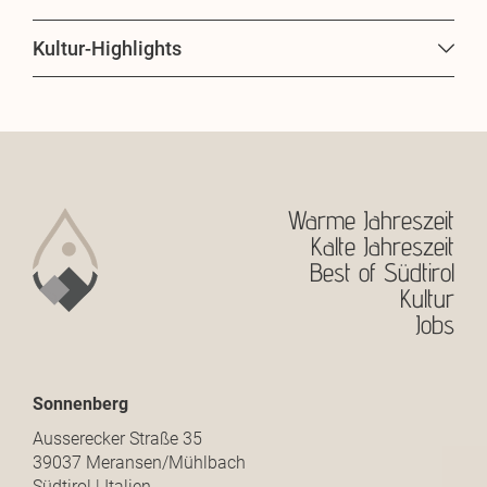
Kultur-Highlights
Schloss Bruneck mit Messner Mountain Museum
Traditionelle Wochenmärkte
Kunstgalerien in historischen Gewölben
Konzerte in alten Gemäuern
Warme Jahreszeit
Kalte Jahreszeit
Best of Südtirol
Kultur
Jobs
Sonnenberg
Ausserecker Straße 35
39037 Meransen/Mühlbach
Südtirol | Italien