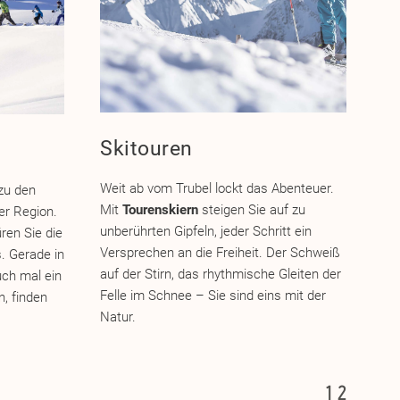
Skitouren
A
Weit ab vom Trubel lockt das Abenteuer.
zu den
Mit
Tourenskiern
steigen Sie auf zu
er Region.
Für
unberührten Gipfeln, jeder Schritt ein
ren Sie die
be
Versprechen an die Freiheit. Der Schweiß
. Gerade in
Ab
auf der Stirn, das rhythmische Gleiten der
uch mal ein
out
Felle im Schnee – Sie sind eins mit der
, finden
Was
Natur.
Eis
Axt
ei
1
2
Eis