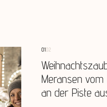
01
01
02
02
Weihnachtszaub
Silvester auf 1 
Meransen vom 
Metern
an der Piste au