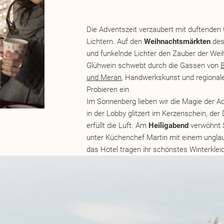
Das alte Jahr klingt aus, das neue beginn
Nach einem lässigen Tag auf den Pisten – 
Möglichkeit zu Ski-in/Ski-out in Südtirol! 
Die Adventszeit verzaubert mit duftende
Momente an. Wie wäre es mit ein paar g
Lichtern. Auf den
Weihnachtsmärkten
des
Spa
vor der großen Party?
und funkelnde Lichter den Zauber der Wei
Am Abend verwandelt sich das Restaurant i
Glühwein schwebt durch die Gassen von
B
Galadinner
genießen Sie erlesene Kreatione
und Meran
, Handwerkskunst und regionale
ersten Stunden des neuen Jahrs, während
Probieren ein.
Farben erstrahlt. Ein Glas Champagner in 
Im Sonnenberg lieben wir die Magie der A
hinweg zu den Sternen gerichtet – magisc
in der Lobby glitzert im Kerzenschein, der
bleiben.
erfüllt die Luft. Am
Heiligabend
verwöhnt 
unter Küchenchef Martin mit einem ungla
das Hotel tragen ihr schönstes Winterkleid
wird still.