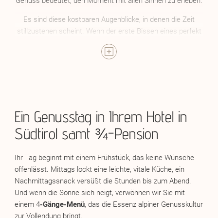
Genuss bedeutet, den Moment mit allen Sinnen zu erleben.
Es sind diese kostbaren Augenblicke, in denen die Zeit
stillzustehen scheint. Wenn der erste Bissen eines perfekt
gebratenen Fleisches auf der Zunge zergeht und der
Geschmack sich wie eine Symphonie entfaltet. Wenn der
Sommelier einen Wein einschenkt, dessen Bouquet
Geschichten von sonnengereiften Trauben und
jahrhundertealter Tradition erzählt.
Die Zeit des Genießens beginnt jetzt.
Ein Genusstag in Ihrem Hotel in
Südtirol samt ¾-Pension
Ihr Tag beginnt mit einem Frühstück, das keine Wünsche
offenlässt. Mittags lockt eine leichte, vitale Küche, ein
Nachmittagssnack versüßt die Stunden bis zum Abend.
Und wenn die Sonne sich neigt, verwöhnen wir Sie mit
einem 4
-Gänge-Menü
, das die Essenz alpiner Genusskultur
zur Vollendung bringt.