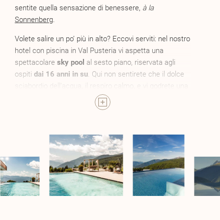
sentite quella sensazione di benessere,
à la
Sonnenberg
.
Volete salire un po’ più in alto? Eccovi serviti: nel nostro
hotel con piscina in Val Pusteria vi aspetta una
spettacolare
sky pool
al sesto piano, riservata agli
ospiti
dai 16 anni in su
. Qui non sentirete che il dolce
sciabordio dell’acqua, il respiro calmo, e vi godrete una
vista a perdita d’occhio.
D’estate, le montagne si specchiano nel
laghetto
naturale
. Le piante spontanee ondeggiano al vento
tutt’intorno. Sul
prato
, l’erba sussurra le sue storie.
Uno dei più affascinanti wellness hotel sul Gitschberg,
capace di unire natura e lusso in perfetta armonia.