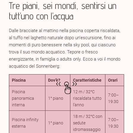
Tre piani, sei mondi, sentirsi un
tutt’uno con l’acqua
Dalle bracciate al mattino nella piscina coperta riscaldata,
al tuffo nel laghetto naturale dopo un’escursione, fino ai
momenti di puro benessere nella sky pool, qui ciascuno
trova il suo mondo acquatico. Tepore o fresco
energizzante, in famiglia o adults only. Ecco a voi il mondo
acquatico del Sonnenberg:
Piscina
Dov’è?
Caratteristiche
Orari
Piscina
12 m / 32°C
7:00–
panoramica
1° piano
riscaldata tutto
19:30
interna
l’anno
18 m / 32°C con
Piscina infinity
7:00–
1° piano
sedute
esterna
19:30
idromassaggio