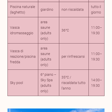
Piscina naturale
tutto il
giardino
non riscaldata
(laghetto)
giorno
area
Vasca
saune
11:00–
36°C
idromassaggio
(adults
19:30
only)
area
Vasca di
saune
11:00–
reazione/piscina
per rinfrescarsi
(adults
19:30
fredda
only)
6° piano –
35°C /
Sky Spa
14:00–
Sky pool
riscaldata tutto
(adults
19:30
l’anno
only)