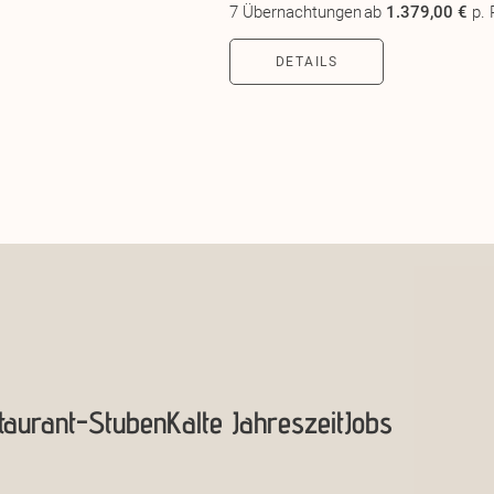
7 Übernachtungen
ab
1.379,00 €
p. 
DETAILS
taurant-Stuben
Kalte Jahreszeit
Jobs