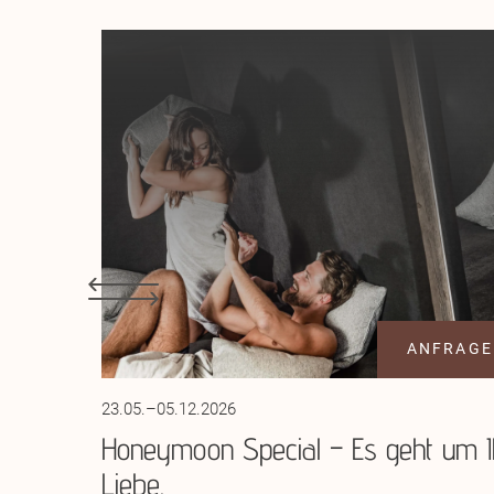
ANFRAGE
23.05.–05.12.2026
Honeymoon Special – Es geht um I
Liebe.