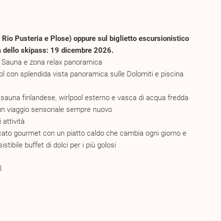
r Rio Pusteria e Plose) oppure sul biglietto escursionistico
ità dello skipass: 19 dicembre 2026.
ky Sauna e zona relax panoramica
ool con splendida vista panoramica sulle Dolomiti e piscina
sauna finlandese, wirlpool esterno e vasca di acqua fredda
 un viaggio sensoriale sempre nuovo
attività
ato gourmet con un piatto caldo che cambia ogni giorno e
stibile buffet di dolci per i più golosi
l