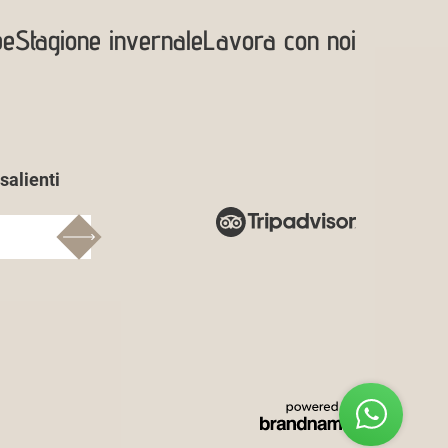
be
Stagione invernale
Lavora con noi
salienti
Come posso aiutarti?