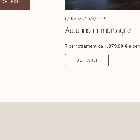
ICHIEDI
6/9/2026-26/9/2026
Autunno in montagna
7 pernottamenti
da
1.379,00 €
a pe
DETTAGLI