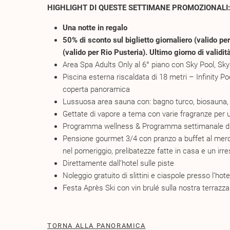
HIGHLIGHT DI QUESTE SETTIMANE PROMOZIONALI:
Una notte in regalo
50% di sconto sul biglietto giornaliero (valido pe
(valido per Rio Pusteria). Ultimo giorno di valid
Area Spa Adults Only al 6° piano con Sky Pool, S
Piscina esterna riscaldata di 18 metri – Infinity P
coperta panoramica
Lussuosa area sauna con: bagno turco, biosauna, 
Gettate di vapore a tema con varie fragranze per
Programma wellness & Programma settimanale di 
Pensione gourmet 3/4 con pranzo a buffet al merc
nel pomeriggio, prelibatezze fatte in casa e un irresi
Direttamente dall’hotel sulle piste
Noleggio gratuito di slittini e ciaspole presso l’hote
Festa Après Ski con vin brulé sulla nostra terrazza
TORNA ALLA PANORAMICA