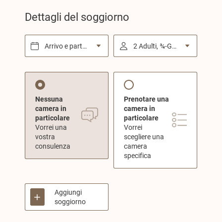
Dettagli del soggiorno
Arrivo e partenza*
2 Adulti, ¾-Gourmetpension
Nessuna
Prenotare una
camera in
camera in
particolare
particolare
Vorrei una
Vorrei
vostra
scegliere una
consulenza
camera
specifica
Aggiungi
soggiorno