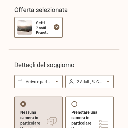
Offerta selezionata
Settimane bianche 6=7
7 notti al prezzo di 6 ...
Prenota 7 pernottamenti allo Sonnenberg e paga solo 6.
Vi regaliamo una notti!
Le esclusive offerte dei comprensori Rio Pusteria e Plose per il mese di gennaio. Approfitta di prezzi vantaggiosi per tutti i servizi: negli hotel, nelle aree sciistiche, nei noleggi e presso la scuola di sci potrai ottenere condizioni di favore per una settimana bianca indimenticabile.
Dettagli del soggiorno
Arrivo e partenza*
2 Adulti, ¾-Gourmetpension
Nessuna
Prenotare una
camera in
camera in
particolare
particolare