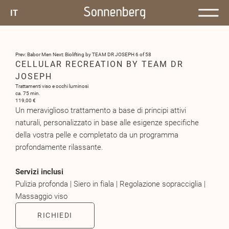
IT
Prev: Babor Men
Next: Biolifting by TEAM DR JOSEPH
6 of 58
CELLULAR RECREATION BY TEAM DR
JOSEPH
Trattamenti viso e occhi luminosi
ca. 75 min.
119,00 €
Un meraviglioso trattamento a base di principi attivi
naturali, personalizzato in base alle esigenze specifiche
della vostra pelle e completato da un programma
profondamente rilassante.
Servizi inclusi
Pulizia profonda | Siero in fiala | Regolazione sopracciglia |
Massaggio viso
RICHIEDI