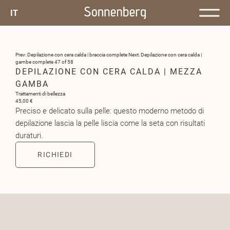
IT
Prev: Depilazione con cera calda | braccia complete
Next: Depilazione con cera calda |
gambe complete
47 of 58
DEPILAZIONE CON CERA CALDA | MEZZA
GAMBA
Trattamenti di bellezza
45,00 €
Preciso e delicato sulla pelle: questo moderno metodo di
depilazione lascia la pelle liscia come la seta con risultati
duraturi.
RICHIEDI