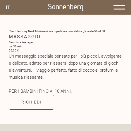
IT
Prev: Harmony
Next: Mini manicure o pedicure con stelline glitterate
56 of 58
MASSAGGIO
Bambini e teenager
ca. 30 min.
55,00 €
Un massaggio speciale pensato per i più piccoli, avvolgente
e delicato, adatto per rilassarsi dopo una giornata di giochi
e avventure. Il viaggio perfetto, fatto di coccole, profumi e
musica rilassante.
PER I BAMBINI FINO AI 10 ANNI.
RICHIEDI