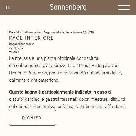
IT
Prev: Virtù del bosco
Next: Bagno all’olio in pietra tirolese
23 of 58
PACE INTERIORE
Bagni di benessere
ca. 40 min.
70,00 €
La melissa è una pianta officinale conosciuta
sin dall’antichità: già apprezzata da Plinio, Hildegard von
Bingen e Paracelso, possiede proprietà antispasmodiche,
calmanti e antibatteriche.
Questo bagno è particolarmente indicato in caso di
disturbi cardiaci e gastrointestinali, dolori mestruali disturbi
del sonno, irrequietezza, cefalea, depressione e raffreddore.
RICHIEDI