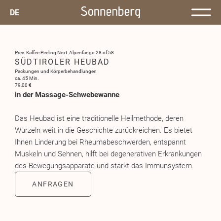
DE
Prev: Kaffee Peeling
Next: Alpenfango
28 of 58
SÜDTIROLER HEUBAD
Packungen und Körperbehandlungen
ca. 45 Min.
79,00 €
in der Massage-Schwebewanne
Das Heubad ist eine traditionelle Heilmethode, deren
Wurzeln weit in die Geschichte zurückreichen. Es bietet
Ihnen Linderung bei Rheumabeschwerden, entspannt
Muskeln und Sehnen, hilft bei degenerativen Erkrankungen
des Bewegungsapparate und stärkt das Immunsystem.
ANFRAGEN