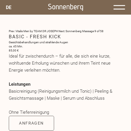
DE
Prev: Vitalis Men by TEAM DR JOSEPH
Next: Sonnenberg Massage
9 of 58
BASIC - FRESH KICK
Gesichtsbehandlungen und strahlende Augen
ca. 45 Min.
85,00 €
Ideal für zwischendurch – für alle, die sich eine kurze,
wohltuende Erholung wünschen und ihrem Teint neue
Energie verleihen möchten.
Leistungen
Basicreinigung (Reinigungsmilch und Tonic) | Peeling &
Gesichtsmassage | Maske | Serum und Abschluss
Ohne Tiefenreinigung
ANFRAGEN