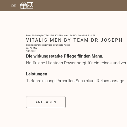
DE
Prev: Biolifting by TEAM DR JOSEPH
Next: BASIC - fresh kick
8 of 58
VITALIS MEN BY TEAM DR JOSEPH
Gesichtsbehandlungen und strahlende Augen
ca. 75 Min.
109,00 €
Die wirkungsstarke Pflege für den Mann.
Natürliche Hightech-Power sorgt für ein reines und ver
Leistungen
Tiefenreinigung | Ampullen-Serumkur | Relaxmassage
ANFRAGEN