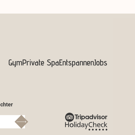
Gym
Private Spa
Entspannen
Jobs
chter