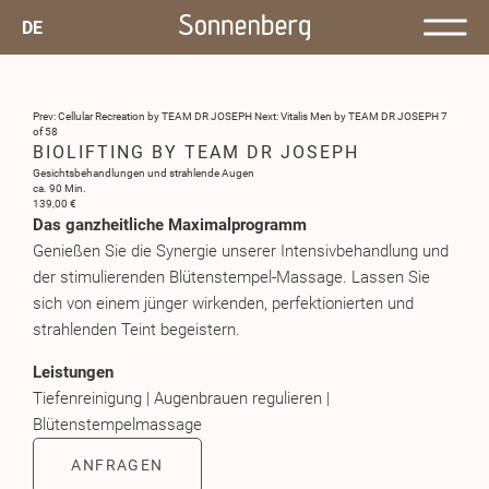
DE
Prev: Cellular Recreation by TEAM DR JOSEPH
Next: Vitalis Men by TEAM DR JOSEPH
7
of 58
BIOLIFTING BY TEAM DR JOSEPH
Gesichtsbehandlungen und strahlende Augen
ca. 90 Min.
139,00 €
Das ganzheitliche Maximalprogramm
Genießen Sie die Synergie unserer Intensivbehandlung und
der stimulierenden Blütenstempel-Massage. Lassen Sie
sich von einem jünger wirkenden, perfektionierten und
strahlenden Teint begeistern.
Leistungen
Tiefenreinigung | Augenbrauen regulieren |
Blütenstempelmassage
ANFRAGEN