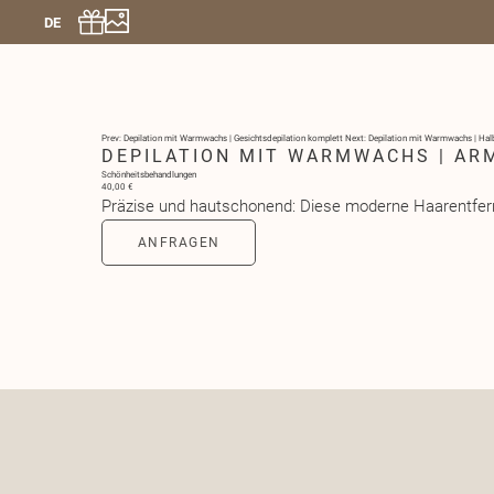
DE
Prev: Depilation mit Warmwachs | Gesichtsdepilation komplett
Next: Depilation mit Warmwachs | Hal
DEPILATION MIT WARMWACHS | AR
Schönheitsbehandlungen
40,00 €
Präzise und hautschonend: Diese moderne Haarentfernu
ANFRAGEN