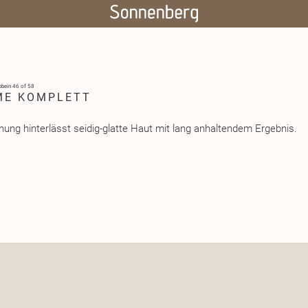
bbein
46 of 58
ME KOMPLETT
ng hinterlässt seidig-glatte Haut mit lang anhaltendem Ergebnis.