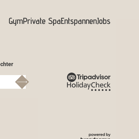
Gym
Private Spa
Entspannen
Jobs
chter