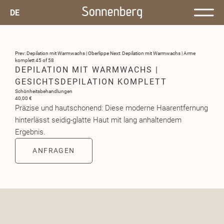
DE
Prev: Depilation mit Warmwachs | Oberlippe
Next: Depilation mit Warmwachs | Arme
komplett
45 of 58
DEPILATION MIT WARMWACHS |
GESICHTSDEPILATION KOMPLETT
Schönheitsbehandlungen
40,00 €
Präzise und hautschonend: Diese moderne Haarentfernung
hinterlässt seidig-glatte Haut mit lang anhaltendem
Ergebnis.
ANFRAGEN