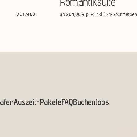
Romantiksuite
ab
204,00 €
p. P. inkl. 3/4-Gourmetpe
DETAILS
afen
Auszeit-Pakete
FAQ
Buchen
Jobs