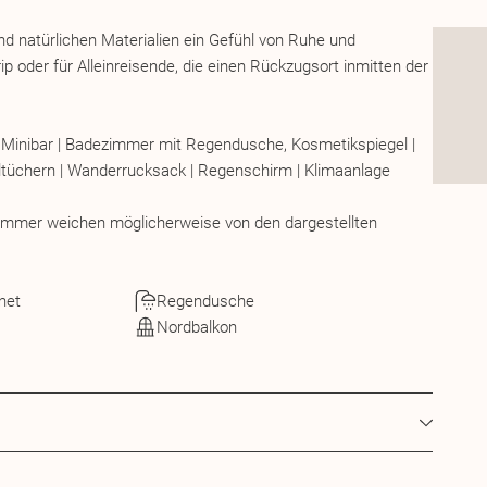
und natürlichen Materialien ein Gefühl von Ruhe und
-Trip oder für Alleinreisende, die einen Rückzugsort inmitten der
 | Minibar | Badezimmer mit Regendusche, Kosmetikspiegel |
ltüchern | Wanderrucksack | Regenschirm | Klimaanlage
 Zimmer weichen möglicherweise von den dargestellten
net
Regendusche
Nordbalkon
tiges Frühstücksbuffet, mittags ein nahrhaftes Vitalbuffet;