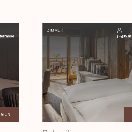
69,00 €
75,00 €
115,00 €
130,00 €
115,00 €
125,00 €
138,00 €
165,00 €
135,00 €
148,00 €
30%
30%
ZIMMER
dterrasse
35 m²
1–4
30%
30%
ltern ab 2 Vollzahlern gültig und versteht sich pro Kind und Tag (un
ltern ab 2 Vollzahlern gültig und versteht sich pro Kind und Tag (un
AGEN