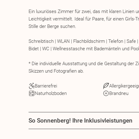
Ein luxuriöses Zimmer für zwei, das mit klaren Linien 
Leichtigkeit vermittelt. Ideal für Paare, für einen Girls
Stille der Berge suchen.
Schreibtisch | WLAN | Flachbildschirm | Telefon | Safe
Bidet | WC | Wellnesstasche mit Bademänteln und Poo
* Die individuelle Ausstattung und die Gestaltung der
Skizzen und Fotografien ab.
Barrierefrei
Allergikergeeig
Naturholzboden
Brandneu
So Sonnenberg! Ihre Inklusivleistungen
Das ist die
Premium-¾-Gourmetpension
: reichhal