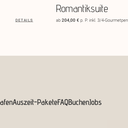
Romantiksuite
ab
204,00 €
p. P. inkl. 3/4-Gourmetpe
DETAILS
afen
Auszeit-Pakete
FAQ
Buchen
Jobs